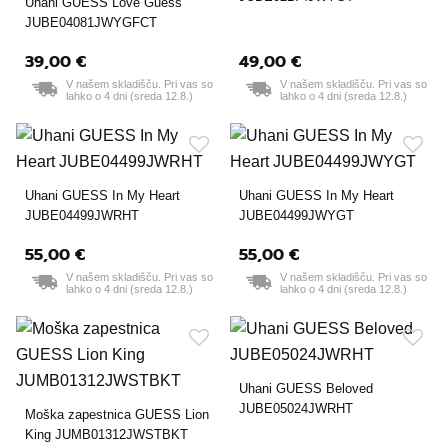
Uhani GUESS Love Guess
JUBE04081JWYGFCT
39,00 €
49,00 €
V našem skladišču. Pri vas so
V našem skladišču. Pri vas so
lahko o 4 dni (sreda 12.8.)
lahko o 4 dni (sreda 12.8.)
Uhani GUESS In My Heart
Uhani GUESS In My Heart
JUBE04499JWRHT
JUBE04499JWYGT
55,00 €
55,00 €
V našem skladišču. Pri vas so
V našem skladišču. Pri vas so
lahko o 4 dni (sreda 12.8.)
lahko o 4 dni (sreda 12.8.)
Uhani GUESS Beloved
JUBE05024JWRHT
Moška zapestnica GUESS Lion
King JUMB01312JWSTBKT