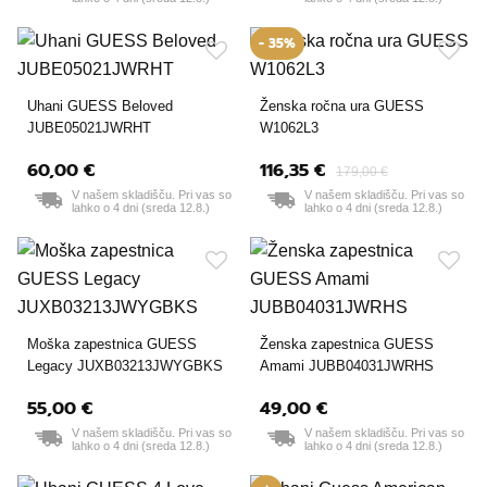
- 35%
Uhani GUESS Beloved
Ženska ročna ura GUESS
JUBE05021JWRHT
W1062L3
60,00 €
116,35 €
179,00 €
V našem skladišču. Pri vas so
V našem skladišču. Pri vas so
lahko o 4 dni (sreda 12.8.)
lahko o 4 dni (sreda 12.8.)
Moška zapestnica GUESS
Ženska zapestnica GUESS
Legacy JUXB03213JWYGBKS
Amami JUBB04031JWRHS
55,00 €
49,00 €
V našem skladišču. Pri vas so
V našem skladišču. Pri vas so
lahko o 4 dni (sreda 12.8.)
lahko o 4 dni (sreda 12.8.)