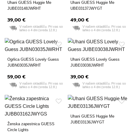
Uhani GUESS Huggie Me
Uhani GUESS Huggie Me
JUBE03148JWRHT
UBE03137JWYGT
39,00 €
49,00 €
V našem skladišču. Pri vas so
V našem skladišču. Pri vas so
lahko o 4 dni (sreda 12.8.)
lahko o 4 dni (sreda 12.8.)
Ogrlica GUESS Lovely Guess
Uhani GUESS Lovely Guess
JUBN03035JWRHT
JUBE03038JWRHT
59,00 €
39,00 €
V našem skladišču. Pri vas so
V našem skladišču. Pri vas so
lahko o 4 dni (sreda 12.8.)
lahko o 4 dni (sreda 12.8.)
Uhani GUESS Huggie Me
JUBE03136JWYGT
Ženska zapestnica GUESS
Circle Lights