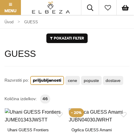
MENU
Úvod
GUESS
POKAZATI FILTER
GUESS
priljubljenosti
Razvrstiti po:
cene
popuste
dostave
46
Količina izdelkov:
- 20%
Uhani GUESS Frontiers
Ogrlica GUESS Amami