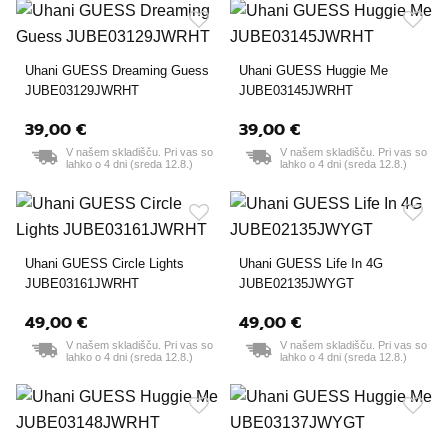
Uhani GUESS Dreaming Guess
Uhani GUESS Huggie Me
JUBE03129JWRHT
JUBE03145JWRHT
39,00 €
39,00 €
V našem skladišču. Pri vas so
V našem skladišču. Pri vas so
lahko o 4 dni (sreda 12.8.)
lahko o 4 dni (sreda 12.8.)
Uhani GUESS Circle Lights
Uhani GUESS Life In 4G
JUBE03161JWRHT
JUBE02135JWYGT
49,00 €
49,00 €
V našem skladišču. Pri vas so
V našem skladišču. Pri vas so
lahko o 4 dni (sreda 12.8.)
lahko o 4 dni (sreda 12.8.)