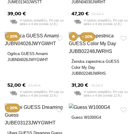
JUME01343JWSTT
JUBN04030JWRHT
39,00 €
47,20 €
59,00 €
V našem skladišču. Pri vas so
V našem skladišču. Pri vas so
lahko o 4 dni (sreda 12.8.)
lahko o 4 dni (sreda 12.8.)
- 20%
- 20%
Ogrlica GUESS Amami
JUBN04026JWYGWHT
Ženska zapestnica GUESS
Color My Day
JUBB02248JWRHS
52,00 €
31,20 €
65,00 €
39,00 €
V našem skladišču. Pri vas so
V našem skladišču. Pri vas so
lahko o 4 dni (sreda 12.8.)
lahko o 4 dni (sreda 12.8.)
- 20%
Guess W1000G4
Uhani GUESS Dreaming Guess