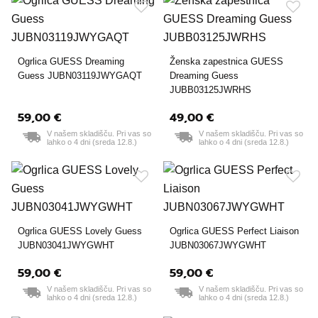
Ogrlica GUESS Dreaming
Ženska zapestnica GUESS
Guess JUBN03119JWYGAQT
Dreaming Guess
JUBB03125JWRHS
59,00 €
49,00 €
V našem skladišču. Pri vas so
V našem skladišču. Pri vas so
lahko o 4 dni (sreda 12.8.)
lahko o 4 dni (sreda 12.8.)
Ogrlica GUESS Lovely Guess
Ogrlica GUESS Perfect Liaison
JUBN03041JWYGWHT
JUBN03067JWYGWHT
59,00 €
59,00 €
V našem skladišču. Pri vas so
V našem skladišču. Pri vas so
lahko o 4 dni (sreda 12.8.)
lahko o 4 dni (sreda 12.8.)