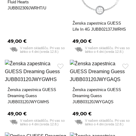
Fluid Hearts
JUBB02309JWRHT/U
Ženska zapestnica GUESS
Life In 4G JUBB02137JWRHS
49,00 €
49,00 €
V našem skladišču. Pri vas so
V našem skladišču. Pri vas so
lahko o 4 dni (sreda 12.8.)
lahko o 4 dni (sreda 12.8.)
Ženska zapestnica GUESS
Ženska zapestnica GUESS
Dreaming Guess
Dreaming Guess
JUBB03120JWYGWHS
JUBB03120JWYGAQS
49,00 €
49,00 €
V našem skladišču. Pri vas so
V našem skladišču. Pri vas so
lahko o 4 dni (sreda 12.8.)
lahko o 4 dni (sreda 12.8.)