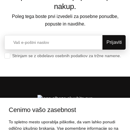
nakup.
Poleg tega boste prvi izvedeli za posebne ponudbe,
popuste in navdihe.
Strinjam se z obdelavo osebnih podatkov za tržne namene.
Varstvo osebnih podatkov
Cenimo vašo zasebnost
To spletno mesto uporablja piškotke, da vam lahko ponudi
PODATKI O NAKUPU
odlično izkušnjo brskanja. Vse pomembne informacije so na