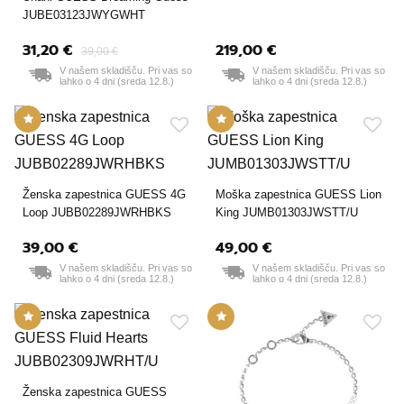
JUBE03123JWYGWHT
31,20 €
219,00 €
39,00 €
V našem skladišču. Pri vas so
V našem skladišču. Pri vas so
lahko o 4 dni (sreda 12.8.)
lahko o 4 dni (sreda 12.8.)
Ženska zapestnica GUESS 4G
Moška zapestnica GUESS Lion
Loop JUBB02289JWRHBKS
King JUMB01303JWSTT/U
39,00 €
49,00 €
V našem skladišču. Pri vas so
V našem skladišču. Pri vas so
lahko o 4 dni (sreda 12.8.)
lahko o 4 dni (sreda 12.8.)
Ženska zapestnica GUESS