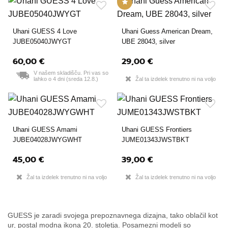
Uhani GUESS 4 Love
Uhani Guess American Dream,
JUBE05040JWYGT
UBE 28043, silver
60,00 €
29,00 €
V našem skladišču. Pri vas so
lahko o 4 dni (sreda 12.8.)
Žal ta izdelek trenutno ni na voljo
Uhani GUESS Amami
Uhani GUESS Frontiers
JUBE04028JWYGWHT
JUME01343JWSTBKT
45,00 €
39,00 €
Žal ta izdelek trenutno ni na voljo
Žal ta izdelek trenutno ni na voljo
GUESS je zaradi svojega prepoznavnega dizajna, tako oblačil kot
ur, postal modna ikona 20. stoletja. Posamezni modeli so