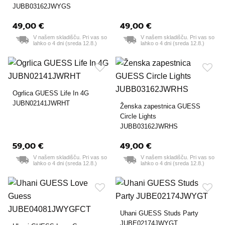
JUBB03162JWYGS
49,00 €
49,00 €
V našem skladišču. Pri vas so
V našem skladišču. Pri vas so
lahko o 4 dni (sreda 12.8.)
lahko o 4 dni (sreda 12.8.)
Ogrlica GUESS Life In 4G
JUBN02141JWRHT
Ženska zapestnica GUESS
Circle Lights
JUBB03162JWRHS
59,00 €
49,00 €
V našem skladišču. Pri vas so
V našem skladišču. Pri vas so
lahko o 4 dni (sreda 12.8.)
lahko o 4 dni (sreda 12.8.)
Uhani GUESS Studs Party
JUBE02174JWYGT