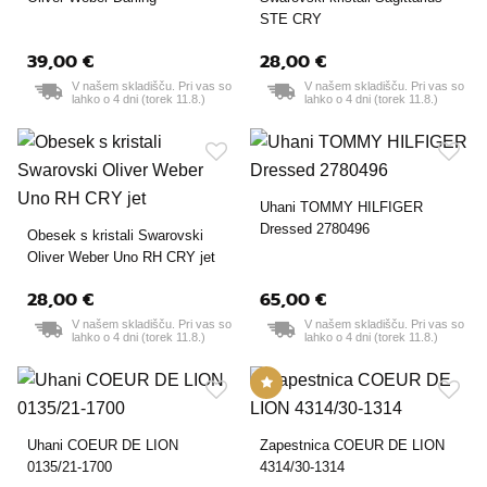
STE CRY
39,00 €
28,00 €
V našem skladišču. Pri vas so
V našem skladišču. Pri vas so
lahko o 4 dni (torek 11.8.)
lahko o 4 dni (torek 11.8.)
Uhani TOMMY HILFIGER
Dressed 2780496
Obesek s kristali Swarovski
Oliver Weber Uno RH CRY jet
28,00 €
65,00 €
V našem skladišču. Pri vas so
V našem skladišču. Pri vas so
lahko o 4 dni (torek 11.8.)
lahko o 4 dni (torek 11.8.)
Uhani COEUR DE LION
Zapestnica COEUR DE LION
0135/21-1700
4314/30-1314