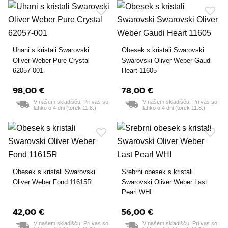
Uhani s kristali Swarovski
Obesek s kristali Swarovski
Oliver Weber Pure Crystal
Swarovski Oliver Weber Gaudi
62057-001
Heart 11605
98,00 €
78,00 €
V našem skladišču. Pri vas so
V našem skladišču. Pri vas so
lahko o 4 dni (torek 11.8.)
lahko o 4 dni (torek 11.8.)
Obesek s kristali Swarovski
Srebrni obesek s kristali
Oliver Weber Fond 11615R
Swarovski Oliver Weber Last
Pearl WHI
42,00 €
56,00 €
V našem skladišču. Pri vas so
V našem skladišču. Pri vas so