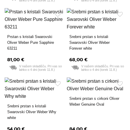
lahko o 4 dni (torek 11.8.)
lahko o 4 dni (torek 11.8.)
Prstan s kristali Swarovski
Srebrni prstan s kristali
Oliver Weber Pure Sapphire
Swarovski Oliver Weber
63211
Forever white
81,00 €
68,00 €
58 mm
V našem skladišču. Pri vas so
58 mm
V našem skladišču. Pri vas so
lahko o 4 dni (torek 11.8.)
lahko o 4 dni (torek 11.8.)
Srebrni prstan s cirkoni Oliver
Weber Genuine Oval
Srebrni prstan s kristali
Swarovski Oliver Weber Why
white
54,00 €
84,00 €