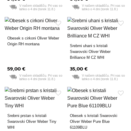
55 mm
V našem skladišču. Pri vas so
52 mm
55 mm
V našem skladišču. Pri vas so
lahko o 4 dni (torek 11.8.)
lahko o 4 dni (torek 11.8.)
Obesek s cirkoni Oliver Weber
Origin RH montana
Srebrni uhani s kristali
Swarovski Oliver Weber
Brilliance M CZ WHI
59,00 €
35,00 €
V našem skladišču. Pri vas so
V našem skladišču. Pri vas so
lahko o 4 dni (torek 11.8.)
lahko o 4 dni (torek 11.8.)
Srebrni prstan s kristali
Obesek s kristali Swarovski
Swarovski Oliver Weber Tiny
Oliver Weber Pure Blue
WHI
61109BLU