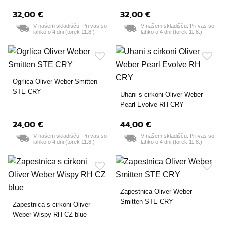
32,00 €
32,00 €
V našem skladišču. Pri vas so
V našem skladišču. Pri vas so
lahko o 4 dni (torek 11.8.)
lahko o 4 dni (torek 11.8.)
Ogrlica Oliver Weber Smitten
STE CRY
Uhani s cirkoni Oliver Weber
Pearl Evolve RH CRY
24,00 €
44,00 €
V našem skladišču. Pri vas so
V našem skladišču. Pri vas so
lahko o 4 dni (torek 11.8.)
lahko o 4 dni (torek 11.8.)
Zapestnica Oliver Weber
Smitten STE CRY
Zapestnica s cirkoni Oliver
Weber Wispy RH CZ blue