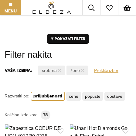
MENU
POKAZATI FILTER
Filter nakita
VAŠA IZBIRA:
srebrna
žene
Prekliči izbor
priljubljenosti
Razvrstiti po:
cene
popuste
dostave
78
Količina izdelkov: