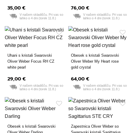
35,00 €
76,00 €
52 mm
V našem skladišču. Pri vas so
V našem skladišču. Pri vas so
lahko o 4 dni (torek 11.8.)
lahko o 4 dni (torek 11.8.)
Uhani s kristali Swarovski
Obesek s kristali Swarovski
Oliver Weber Focus RH CZ
Oliver Weber My Heart rose
white pearl
gold crystal
29,00 €
64,00 €
V našem skladišču. Pri vas so
V našem skladišču. Pri vas so
lahko o 4 dni (torek 11.8.)
lahko o 4 dni (torek 11.8.)
Obesek s kristali Swarovski
Zapestnica Oliver Weber so
Oliver Weber Darling
Swarovski kristali Sagittarius