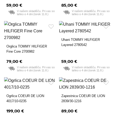
59,00 €
85,00 €
V našem skladišču. Pri vas so
V našem skladišču. Pri vas so
lahko o 4 dni (torek 11.8.)
lahko o 4 dni (torek 11.8.)
Uhani TOMMY HILFIGER
Layered 2780542
Orglica TOMMY HILFIGER
Fine Core 2700982
79,00 €
59,00 €
V našem skladišču. Pri vas so
V našem skladišču. Pri vas so
lahko o 4 dni (torek 11.8.)
lahko o 4 dni (torek 11.8.)
Ogrlica COEUR DE LION
Zapestnica COEUR DE LION
4017/10-0235
2839/30-1216
199,00 €
89,00 €