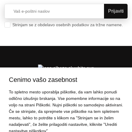
Strinjam se z obdelavo osebnih podatkov za tržne namene.
Varstvo osebnih podatkov
Cenimo vašo zasebnost
To spletno mesto uporablja piškotke, da vam lahko ponudi
PODATKI O NAKUPU
odlično izkušnjo brskanja. Vse pomembne informacije so na
voljo na strani Piškotki. Nujni piškotki so samodejno aktivirani.
Če se strinjate, da sprejmete vse piškotke na tem spletnem
O ELBEZI
mestu, lahko to potrdite s klikom na "Strinjam se in želim
nadaljevati", če želite prilagoditi nastavitve, kliknite "Urediti
nastavitve piškotkov".