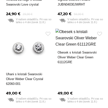
Swarovski Love crystal
JUBN04030JWRHT
24,90 €
47,20 €
29,00 €
59,00 €
V našem skladišču. Pri vas so
V našem skladišču. Pri vas so
lahko o 4 dni (torek 11.8.)
lahko o 4 dni (torek 11.8.)
Obesek s kristali Swarovski
Oliver Weber Clear Green
61112GRE
Uhani s kristali Swarovski
Oliver Weber Clear Crystal
62060-001
49,00 €
49,00 €
V našem skladišču. Pri vas so
V našem skladišču. Pri vas so
lahko o 4 dni (torek 11.8.)
lahko o 4 dni (torek 11.8.)