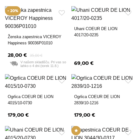
- 20%
Uhani COEUR DE LION
4017/20-0235
Ženska zapestnica VICEROY
Happiness 90036P01010
28,00 €
35,00 €
69,00 €
V našem skladišču. Pri vas so
lahko o 4 dni (torek 11.8.)
Ogrlica COEUR DE LION
Ogrlica COEUR DE LION
4015/10-0730
2839/10-1216
179,00 €
179,00 €