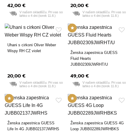
42,00 €
20,00 €
V našem skladišču. Pri vas so
V našem skladišču. Pri vas so
lahko o 4 dni (torek 11.8.)
lahko o 4 dni (torek 11.8.)
Uhani s cirkoni Oliver Weber
Wispy RH CZ violet
Ženska zapestnica GUESS
Fluid Hearts
JUBB02309JWRHT/U
20,00 €
49,00 €
V našem skladišču. Pri vas so
V našem skladišču. Pri vas so
lahko o 4 dni (torek 11.8.)
lahko o 4 dni (torek 11.8.)
Ženska zapestnica GUESS
Ženska zapestnica GUESS 4G
Life In 4G JUBB02137JWRHS
Loop JUBB02289JWRHBKS