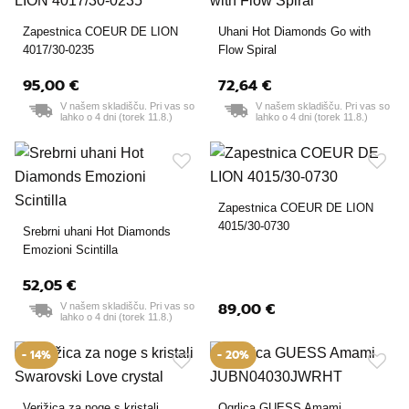
Zapestnica COEUR DE LION
Uhani Hot Diamonds Go with
4017/30-0235
Flow Spiral
95,00 €
72,64 €
V našem skladišču. Pri vas so
V našem skladišču. Pri vas so
lahko o 4 dni (torek 11.8.)
lahko o 4 dni (torek 11.8.)
Zapestnica COEUR DE LION
4015/30-0730
Srebrni uhani Hot Diamonds
Emozioni Scintilla
52,05 €
89,00 €
V našem skladišču. Pri vas so
lahko o 4 dni (torek 11.8.)
- 14%
- 20%
Verižica za noge s kristali
Ogrlica GUESS Amami