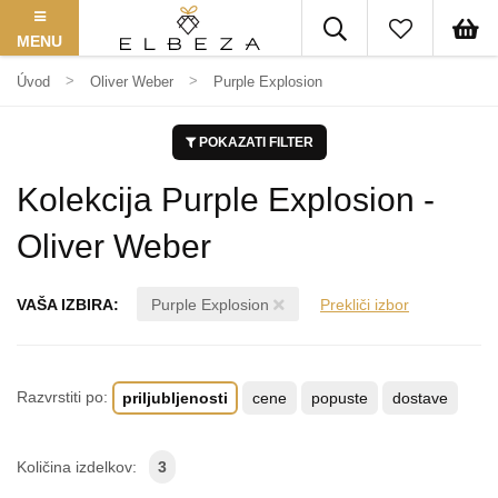
MENU
Úvod
Oliver Weber
Purple Explosion
POKAZATI FILTER
Kolekcija Purple Explosion -
Oliver Weber
VAŠA IZBIRA:
Purple Explosion
Prekliči izbor
Razvrstiti po:
priljubljenosti
cene
popuste
dostave
Količina izdelkov:
3