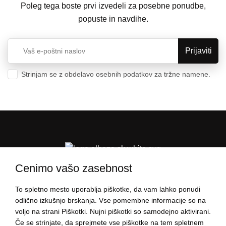
Poleg tega boste prvi izvedeli za posebne ponudbe,
popuste in navdihe.
Strinjam se z obdelavo osebnih podatkov za tržne namene.
Varstvo osebnih podatkov
Cenimo vašo zasebnost
To spletno mesto uporablja piškotke, da vam lahko ponudi
PODATKI O NAKUPU
odlično izkušnjo brskanja. Vse pomembne informacije so na
voljo na strani Piškotki. Nujni piškotki so samodejno aktivirani.
Če se strinjate, da sprejmete vse piškotke na tem spletnem