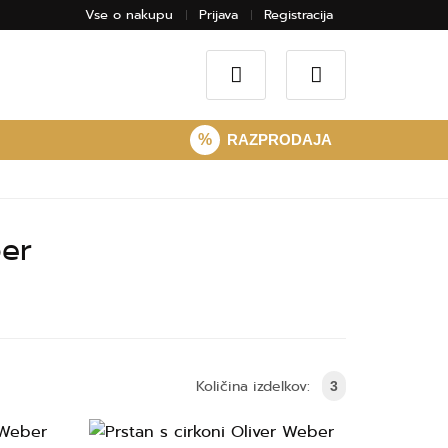
Vse o nakupu
Prijava
Registracija
%
RAZPRODAJA
ber
Količina izdelkov:
3