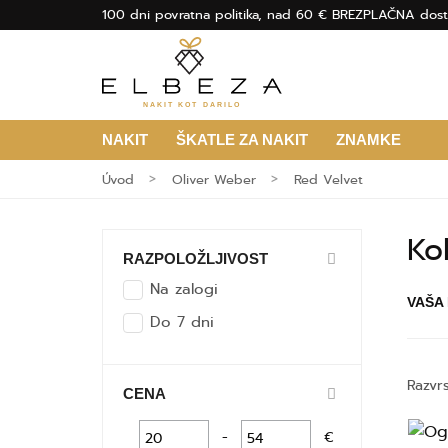
100 dni povratna politika, nad 60 € BREZPLAČNA dost
NAKIT KOT DARILO
NAKIT
ŠKATLE ZA NAKIT
ZNAMKE
Úvod
Oliver Weber
Red Velvet
Ko
RAZPOLOŽLJIVOST
Na zalogi
VAŠA
Do 7 dni
Razvrs
CENA
-
€