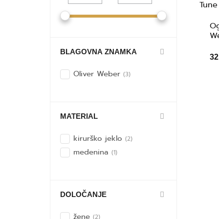
Og
We
BLAGOVNA ZNAMKA
32
Oliver Weber
(3)
MATERIAL
kirurško jeklo
(2)
medenina
(1)
DOLOČANJE
žene
(2)