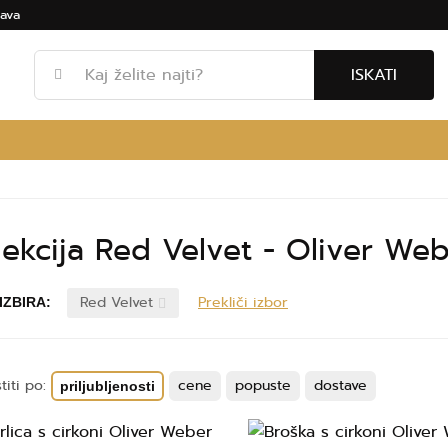
ava
ISKATI
lekcija Red Velvet - Oliver We
Red Velvet
Prekliči izbor
 IZBIRA:
titi po:
cene
popuste
dostave
priljubljenosti