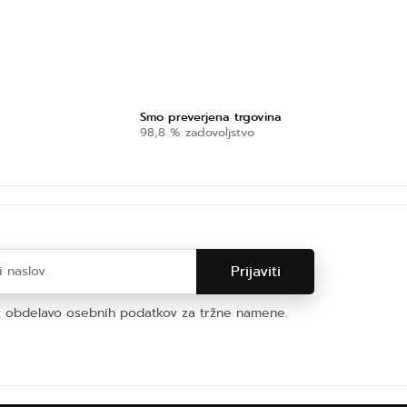
Smo preverjena trgovina
98,8 % zadovoljstvo
z obdelavo osebnih podatkov za tržne namene.
bnih podatkov