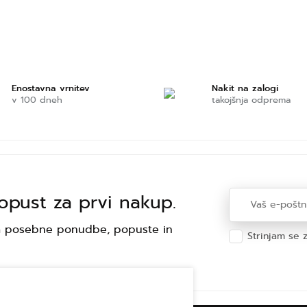
Enostavna vrnitev
Nakit na zalogi
v 100 dneh
takojšnja odprema
opust za prvi nakup.
 za posebne ponudbe, popuste in
Strinjam se 
Varstvo ose