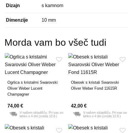
Dizajn
s kamnom
Dimenzije
10 mm
Morda vam bo všeč tudi
Ogrlica s kristalmi Swarovski
Obesek s kristali Swarovski
Oliver Weber Lucent
Oliver Weber Fond 11615R
Champagner
74,00 €
42,00 €
V našem skladišču. Pri vas so
V našem skladišču. Pri vas so
lahko o 4 dni (sreda 12.8.)
lahko o 4 dni (sreda 12.8.)