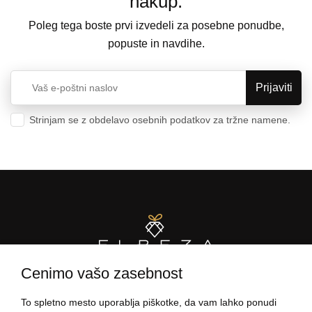
nakup.
Poleg tega boste prvi izvedeli za posebne ponudbe,
popuste in navdihe.
Strinjam se z obdelavo osebnih podatkov za tržne namene.
Varstvo osebnih podatkov
Cenimo vašo zasebnost
To spletno mesto uporablja piškotke, da vam lahko ponudi
PODATKI O NAKUPU