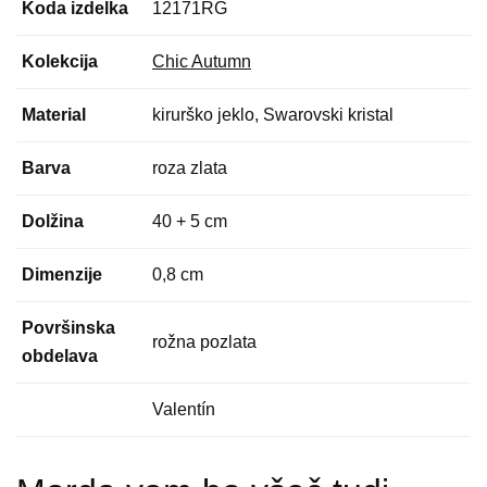
Koda izdelka
12171RG
Kolekcija
Chic Autumn
Material
kirurško jeklo, Swarovski kristal
Barva
roza zlata
Dolžina
40 + 5 cm
Dimenzije
0,8 cm
Površinska
rožna pozlata
obdelava
Valentín