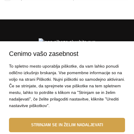
Varstvo osebnih podatkov
Cenimo vašo zasebnost
To spletno mesto uporablja piškotke, da vam lahko ponudi
PODATKI O NAKUPU
odlično izkušnjo brskanja. Vse pomembne informacije so na
voljo na strani Piškotki. Nujni piškotki so samodejno aktivirani.
Če se strinjate, da sprejmete vse piškotke na tem spletnem
O ELBEZI
mestu, lahko to potrdite s klikom na "Strinjam se in želim
nadaljevati", če želite prilagoditi nastavitve, kliknite "Urediti
nastavitve piškotkov".
Z VESELJEM VAM BOMO POMAGALI!
STRINJAM SE IN ŽELIM NADALJEVATI