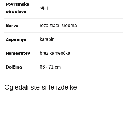
Površinska
sijaj
obdelava
Barva
roza zlata, srebrna
Zapiranje
karabin
Namestitev
brez kamenčka
Dolžina
66 - 71 cm
Ogledali ste si te izdelke