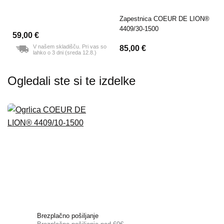
Zapestnica COEUR DE LION®
4409/30-1500
59,00 €
V našem skladišču. Pri vas so
85,00 €
lahko o 3 dni (sreda 12.8.)
Ogledali ste si te izdelke
Brezplačno pošiljanje