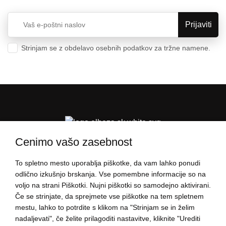
Strinjam se z obdelavo osebnih podatkov za tržne namene.
Varstvo osebnih podatkov
Cenimo vašo zasebnost
To spletno mesto uporablja piškotke, da vam lahko ponudi
PODATKI O NAKUPU
odlično izkušnjo brskanja. Vse pomembne informacije so na
voljo na strani Piškotki. Nujni piškotki so samodejno aktivirani.
Če se strinjate, da sprejmete vse piškotke na tem spletnem
O ELBEZI
mestu, lahko to potrdite s klikom na "Strinjam se in želim
nadaljevati", če želite prilagoditi nastavitve, kliknite "Urediti