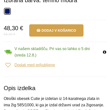
Izbrana barva: temno modra
48,30 €
DODAJ V KOŠARICO
69,00 €
V našem skladišču. Pri vas so lahko o 5 dni
(sreda 12.8.)
Dodati med priljubljene
Opis izdelka
Otroški obesek Cutie je izdelan iz 14-karatnega zlata in
ima žig 585/1000, ki ga je izdal državni urad za žigosanje.