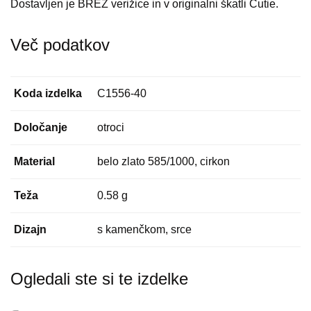
Dostavljen je BREZ verižice in v originalni škatli Cutie.
Več podatkov
Koda izdelka
C1556-40
Določanje
otroci
Material
belo zlato 585/1000, cirkon
Teža
0.58 g
Dizajn
s kamenčkom, srce
Ogledali ste si te izdelke