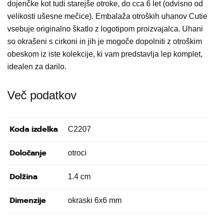
dojenčke kot tudi starejše otroke, do cca 6 let (odvisno od
velikosti ušesne mečice). Embalaža otroških uhanov Cutie
vsebuje originalno škatlo z logotipom proizvajalca. Uhani
so okrašeni s cirkoni in jih je mogoče dopolniti z otroškim
obeskom iz iste kolekcije, ki vam predstavlja lep komplet,
idealen za darilo.
Več podatkov
Koda izdelka
C2207
Določanje
otroci
Dolžina
1.4 cm
Dimenzije
okraski 6x6 mm