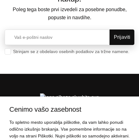
Poleg tega boste prvi izvedeli za posebne ponudbe,
popuste in navdihe.
Strinjam se z obdelavo osebnih podatkov za tržne namene.
Varstvo osebnih podatkov
Cenimo vašo zasebnost
To spletno mesto uporablja piškotke, da vam lahko ponudi
PODATKI O NAKUPU
odlično izkušnjo brskanja. Vse pomembne informacije so na
voljo na strani Piškotki. Nujni piškotki so samodejno aktivirani.