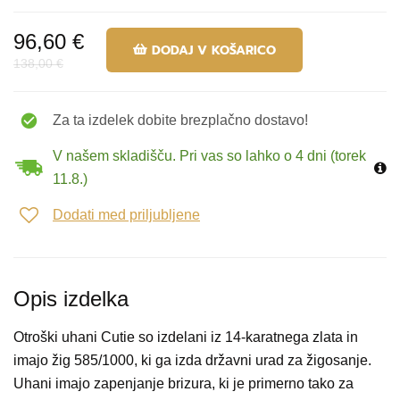
96,60 €
DODAJ V KOŠARICO
138,00 €
Za ta izdelek dobite brezplačno dostavo!
V našem skladišču. Pri vas so lahko o 4 dni (torek
11.8.)
Dodati med priljubljene
Opis izdelka
Otroški uhani Cutie so izdelani iz 14-karatnega zlata in
imajo žig 585/1000, ki ga izda državni urad za žigosanje.
Uhani imajo zapenjanje brizura, ki je primerno tako za