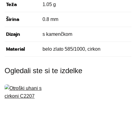
Teža
1.05 g
Širina
0.8 mm
Dizajn
s kamenčkom
Material
belo zlato 585/1000, cirkon
Ogledali ste si te izdelke