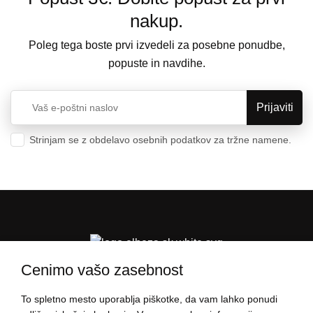
nakup.
Poleg tega boste prvi izvedeli za posebne ponudbe,
popuste in navdihe.
Strinjam se z obdelavo osebnih podatkov za tržne namene.
Varstvo osebnih podatkov
Cenimo vašo zasebnost
To spletno mesto uporablja piškotke, da vam lahko ponudi
PODATKI O NAKUPU