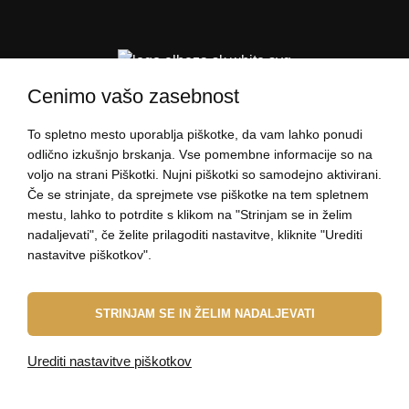
Cenimo vašo zasebnost
To spletno mesto uporablja piškotke, da vam lahko ponudi
PODATKI O NAKUPU
odlično izkušnjo brskanja. Vse pomembne informacije so na
voljo na strani Piškotki. Nujni piškotki so samodejno aktivirani.
Če se strinjate, da sprejmete vse piškotke na tem spletnem
O ELBEZI
mestu, lahko to potrdite s klikom na "Strinjam se in želim
nadaljevati", če želite prilagoditi nastavitve, kliknite "Urediti
nastavitve piškotkov".
Z VESELJEM VAM BOMO POMAGALI!
STRINJAM SE IN ŽELIM NADALJEVATI
zdravo@elbeza.si
Urediti nastavitve piškotkov
© 2010 - 2026 ELBEZA - nakit kot darilo