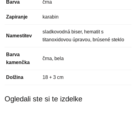
Barva
črna
Zapiranje
karabin
sladkovodná biser, hematit s
Namestitev
titanoxidovou úpravou, brúsené steklo
Barva
črna, bela
kamenčka
Dolžina
18 + 3 cm
Ogledali ste si te izdelke