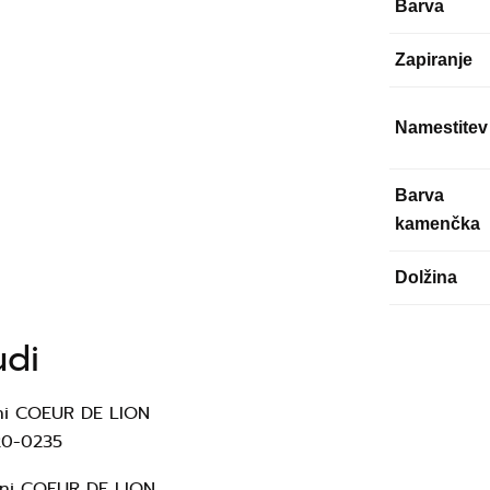
Barva
Zapiranje
Namestitev
Barva
kamenčka
Dolžina
udi
ni COEUR DE LION