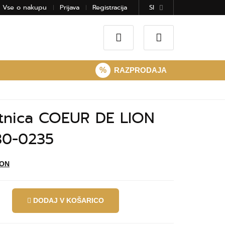
Vse o nakupu
Prijava
Registracija
SI
%
RAZPRODAJA
tnica COEUR DE LION
30-0235
ION
DODAJ V KOŠARICO