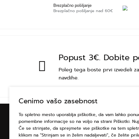
Brezplačno pošiljanje
Brezplačno pošiljanje nad 60€
Popust 3€. Dobite p
Poleg tega boste prvi izvedeli
navdihe.
Cenimo vašo zasebnost
To spletno mesto uporablja piškotke, da vam lahko ponud
PODATKI O NAKUPU
pomembne informacije so na voljo na strani Piškotki. Nuj
Če se strinjate, da sprejmete vse piškotke na tem splet
Vse o nakupu
klikom na "Strinjam se in želim nadaljevati", če želite pril