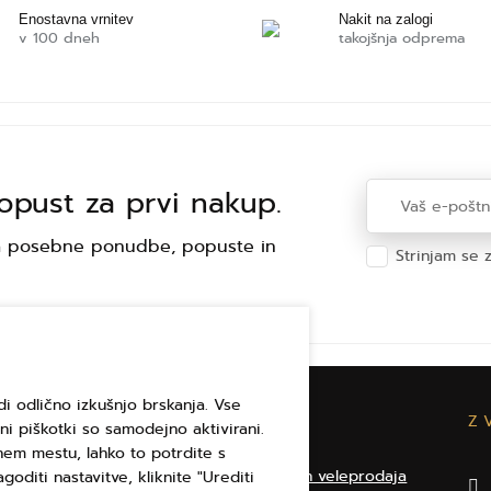
Enostavna vrnitev
Nakit na zalogi
v 100 dneh
takojšnja odprema
opust za prvi nakup.
 za posebne ponudbe, popuste in
Strinjam se 
Varstvo ose
i odlično izkušnjo brskanja. Vse
O ELBEZI
Z 
ni piškotki so samodejno aktivirani.
nem mestu, lahko to potrdite s
Trgovina na debelo in veleprodaja
agoditi nastavitve, kliknite "Urediti