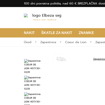
100 dni povratna politika, nad 60 € BREZPLAČNA dost
NAKIT KOT DARILO
NAKIT
ŠKATLE ZA NAKIT
ZNAMKE
Úvod
Zapestnice
Coeur de Lion
Zapes