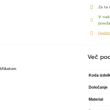
Za ta
V naše
(sreda
Dodat
Več po
tifikatom.
Koda izdel
Določanje
Material