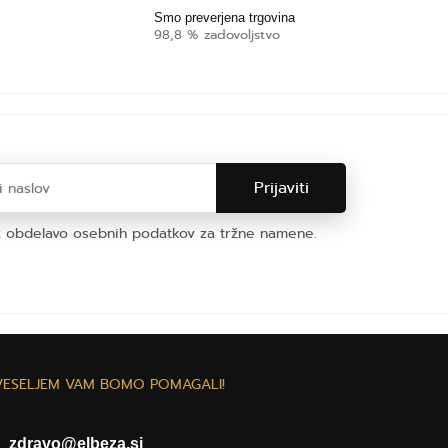
Smo preverjena trgovina
98,8 % zadovoljstvo
z obdelavo osebnih podatkov za tržne namene.
bnih podatkov
VESELJEM VAM BOMO POMAGALI!
zdravo@elbeza.si