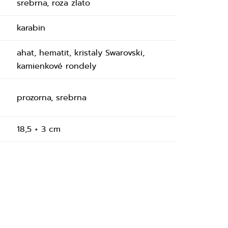
srebrna, roza zlato
karabin
ahat, hematit, kristaly Swarovski,
kamienkové rondely
prozorna, srebrna
18,5 + 3 cm