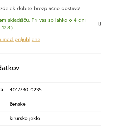
 izdelek dobite brezplačno dostavo!
m skladišču. Pri vas so lahko o 4 dni
 12.8.)
i med priljubljene
datkov
4017/30-0235
ka
ženske
kirurško jeklo